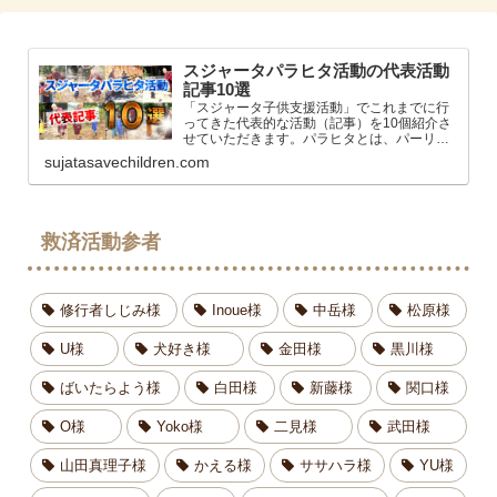
スジャータパラヒタ活動の代表活動
記事10選
「スジャータ子供支援活動」でこれまでに行
ってきた代表的な活動（記事）を10個紹介さ
せていただきます。パラヒタとは、パーリ語,
サンスクリット語で「慈善活動、慈悲、利
sujatasavechildren.com
他」というニュアンスの意味になります。ス
ジャータはらだ（原田英次）孤児救済活動
救済活動参者
修行者しじみ様
Inoue様
中岳様
松原様
U様
犬好き様
金田様
黒川様
ばいたらよう様
白田様
新藤様
関口様
O様
Yoko様
二見様
武田様
山田真理子様
かえる様
ササハラ様
YU様