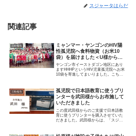
スジャータはらだ
関連記事
ミャンマー・ヤンゴンのHIV陽
活動報告
性孤児院へ食料物資（お米10
袋）を届けました＜U様からの
救済支援＞
ヤンゴン市イーストダゴン地区にあり
ますHHHPというHIV児童孤児院へお米
10袋を寄進してまいりました。こちら
の支援はU様からによるご救済です。U
様には、以前にもこちらの施設に食料
援助をして頂いたり、度重なる温情こ
孤児院で日本語教育に使うプリ
活動報告
もる支援を各方面に頂いております。
ンターを武田様からお布施して
いただきました
この度武田様からのご支援で日本語教
育に使うプリンターを購入させていた
だきました。武田様からは、「スジャ
ータ子供支援活で活動にかかる経費に
お使いください」とご浄銭を送ってい
ただきました。武田様からは、これま