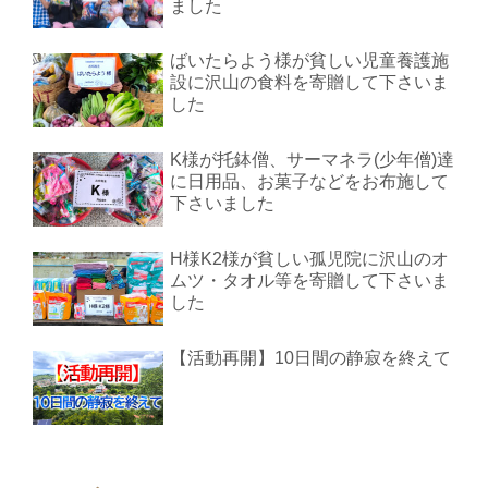
ました
ばいたらよう様が貧しい児童養護施
設に沢山の食料を寄贈して下さいま
した
K様が托鉢僧、サーマネラ(少年僧)達
に日用品、お菓子などをお布施して
下さいました
H様K2様が貧しい孤児院に沢山のオ
ムツ・タオル等を寄贈して下さいま
した
【活動再開】10日間の静寂を終えて