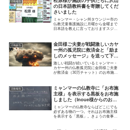
松原様が施設の子供たちに沢山
活動報告
でも度々救済をして頂いております。
の日本語教科書を寄贈してくだ
さいました
ミャンマー・シャン州タウンジー市の
仏教児童養護施設に月曜から金曜まで
日本語を教えに言っておりますスジャ
ータです。この度松原守男様が私の生
徒さんに沢山の教科書をお布施して下
さいました。松原様からは、既に数え
金田様ご夫妻が戦闘激しいカヤ
活動報告
きれない救済援助を各地の孤児院の子
ー州の孤児院に救済金と「励ま
供達などにいただいております。松原
しのメッセージ」を送って下さ
様、いつも「慈愛」豊かな温かい援助
を子供達、そしてスジャータにありが
いました
激しい戦闘が続いているミャンマー・
とうございます。
カヤー州の仏教孤児院に金田様ご夫妻
が救済金（30万チャット）のお布施を
して下さいました。金田様(サティガー
デン)からは、同じこの孤児院が洪水被
害で疲弊していました時、そして各地
ミャンマーの仏教寺に「お布施
活動報告
の貧しい孤児院に手厚い救済援助を頂
主様」を表示する黒板をお布施
いております。
しました（Inoue様からのお布
施）
ミャンマーの仏教寺ならばどこにでも
必ずある物の一つ。それはお布施主様
を表示する「黒板」。きょうの食事は
どなたからのご支援（お布施）なのか
「日にち、お名前（団体名）、お布施