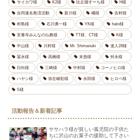
サイカワ様
K2様
比丘猫すーち様
H様
合同連名救済活動
新川様
橘様
吉村様
村島様
石川勇一様
YK様
hato様
安養寺みんなの仏教様
TT様、CT様
K様
中山様
川村様
Mr. Shimanuki
達人28様
冨永様
高橋様
末𠮷様
舛永様
日向様
三崎様
中村様
コーノヒロ様
ハヤシ様
弥左峻彰様
永田様
ヒロベ様
S様
活動報告＆新着記事
ササハラ様が貧しい孤児院の子供た
ちに沢山のお菓子の援助して下さい