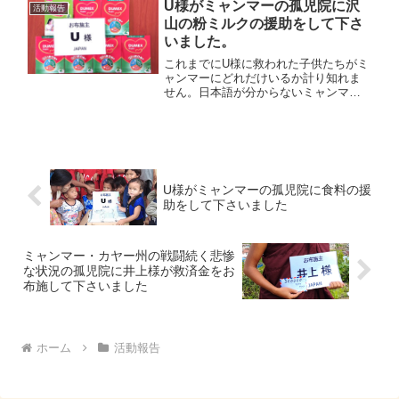
の内容、住所」などを書いて公開しま
U様がミャンマーの孤児院に沢
活動報告
す。
山の粉ミルクの援助をして下さ
いました。
これまでにU様に救われた子供たちがミ
ャンマーにどれだけいるか計り知れま
せん。日本語が分からないミャンマー
人にかわり深くお礼を申し上げます。
U様がミャンマーの孤児院に食料の援
助をして下さいました
ミャンマー・カヤー州の戦闘続く悲惨
な状況の孤児院に井上様が救済金をお
布施して下さいました
ホーム
活動報告