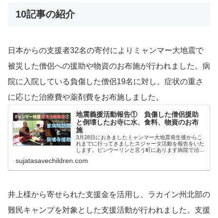
10記事の紹介
日本からの支援者32名の寄付によりミャンマー大地震で
被災した僧侶への援助や物資のお布施が行われました。病
院に入院している負傷した僧侶19名に対し、症状の重さ
に応じた治療費や薬剤費をお布施しました。
地震義援活動報告① 負傷した僧侶援助
と倒壊したお寺に水、食料、物資のお布
施
3月28日におきましたミャンマー大地震発生後からこ
れまでに行ってきましたスジャータ活動を報告をいた
します。ピンウーリンと言う町にあります病院で治療
を受けている19人の僧侶に治療費、薬剤費をお布施い
sujatasavechildren.com
たしました。（お金と一緒にタオルと石鹸もお布施さ
せて頂きました）全員がこの度の地震により重軽傷を
負ってしまった僧侶です。ミャンマー地震,募金,慈善
活動団体
井上様から寄せられた支援金を活用し、ラカイン州北部の
難民キャンプを対象とした支援活動が行われました。支援