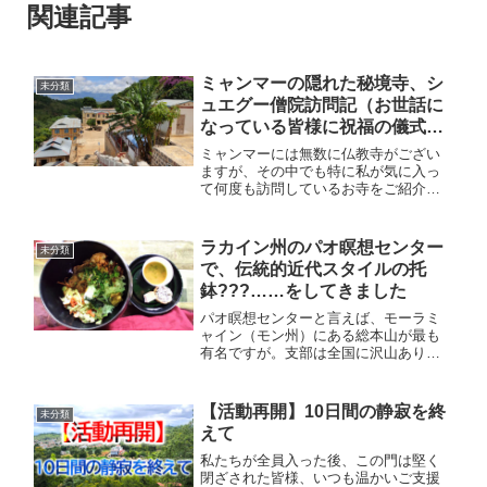
関連記事
ミャンマーの隠れた秘境寺、シ
未分類
ュエグー僧院訪問記（お世話に
なっている皆様に祝福の儀式を
行いました）
ミャンマーには無数に仏教寺がござい
ますが、その中でも特に私が気に入っ
て何度も訪問しているお寺をご紹介し
ます。ミャンマーのネパール、あるい
はミャンマーのチベットと言う表現が
ピッタリな場所で、お寺は山のほとん
ラカイン州のパオ瞑想センター
未分類
ど崖みたいなところに建っています。
で、伝統的近代スタイルの托
鉢???……をしてきました
パオ瞑想センターと言えば、モーラミ
ャイン（モン州）にある総本山が最も
有名ですが。支部は全国に沢山あり、
今日はその中の一つ、ラカイン州（ア
ラカン州）にある瞑想センターを訪問
してきました。
【活動再開】10日間の静寂を終
未分類
えて
私たちが全員入った後、この門は堅く
閉ざされた皆様、いつも温かいご支援