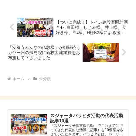
様、松原様、村島様の援助のお力を借
りることとなりました。
【ついに完成！】トイレ建設寄贈計画
＃4＜白田様、しじみ様、井上様、犬
好き様、YU様、H様K2様による援助
活動＞
「安養寺みんなの仏教様」が戦闘続く
カヤー州の孤児院に新校舎建築費をお
布施して下さいました
ホーム
未分類
スジャータパラヒタ活動の代表活動
記事10選
「スジャータ子供支援活動」でこれまでに行
ってきた代表的な活動（記事）を10個紹介さ
せていただきます。パラヒタとは、パーリ語,