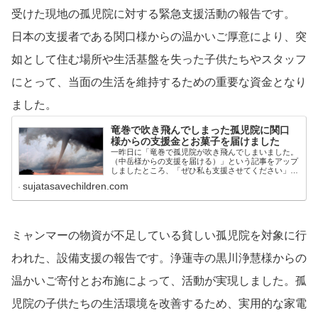
受けた現地の孤児院に対する緊急支援活動の報告です。
日本の支援者である関口様からの温かいご厚意により、突
如として住む場所や生活基盤を失った子供たちやスタッフ
にとって、当面の生活を維持するための重要な資金となり
ました。
竜巻で吹き飛んでしまった孤児院に関口
様からの支援金とお菓子を届けました
一昨日に「竜巻で孤児院が吹き飛んでしまいました。
（中岳様からの支援を届ける）」という記事をアップ
しましたところ、「ぜひ私も支援させてください」い
う暖かい声を関口様からいただいたのですが、早速支
sujatasavechildren.com
援金をも送ってくださいました。
ミャンマーの物資が不足している貧しい孤児院を対象に行
われた、設備支援の報告です。浄蓮寺の黒川浄慧様からの
温かいご寄付とお布施によって、活動が実現しました。孤
児院の子供たちの生活環境を改善するため、実用的な家電