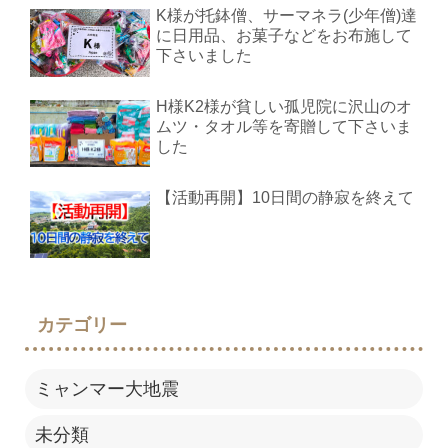
K様が托鉢僧、サーマネラ(少年僧)達
に日用品、お菓子などをお布施して
下さいました
H様K2様が貧しい孤児院に沢山のオ
ムツ・タオル等を寄贈して下さいま
した
【活動再開】10日間の静寂を終えて
カテゴリー
ミャンマー大地震
未分類