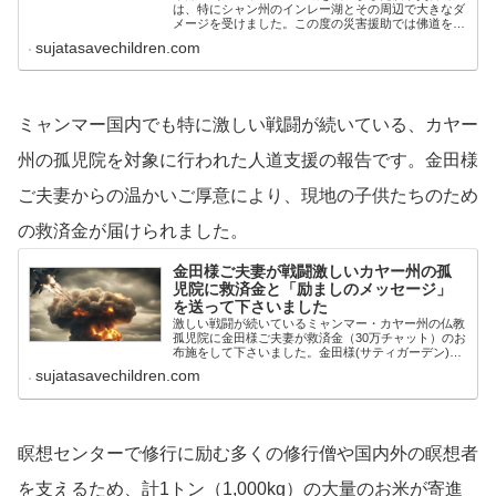
は、特にシャン州のインレー湖とその周辺で大きなダ
メージを受けました。この度の災害援助では佛道を実
践するしじみ様、ばいたらよう様、中岳様からお力を
sujatasavechildren.com
借り、共同連名支援で行わせていただきました。ばい
たらよう様、中岳様、佛道を実践するしじみ様からは
これまで数え切れない支援を公開非公開を含めミャン
マー各地の施設に救済援助をいただいております。
ミャンマー国内でも特に激しい戦闘が続いている、カヤー
州の孤児院を対象に行われた人道支援の報告です。金田様
ご夫妻からの温かいご厚意により、現地の子供たちのため
の救済金が届けられました。
金田様ご夫妻が戦闘激しいカヤー州の孤
児院に救済金と「励ましのメッセージ」
を送って下さいました
激しい戦闘が続いているミャンマー・カヤー州の仏教
孤児院に金田様ご夫妻が救済金（30万チャット）のお
布施をして下さいました。金田様(サティガーデン)か
らは、同じこの孤児院が洪水被害で疲弊していました
sujatasavechildren.com
時、そして各地の貧しい孤児院に手厚い救済援助を頂
いております。
瞑想センターで修行に励む多くの修行僧や国内外の瞑想者
を支えるため、計1トン（1,000kg）の大量のお米が寄進