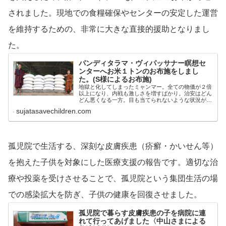
されました。現地での食糧確保やセンターの安定した運営
を維持するための、非常に大きな直接的援助となりまし
た。
パンディタラマ・ヴィパッサナー瞑想セ
ンターへお米１トンのお布施をしまし
た。(S様によるお布施)
地獄と化してしまったミャンマー。全ての物価が２倍
以上になり、内戦も激しさを増すばかり。治安はどん
どん悪くなる一方。目も当てられないような状況が続
いています。残念ながらこのネガティブな影響が瞑想
sujatasavechildren.com
センターにまで及んでいることは否めません。
孤児院で生活する、深刻な皮膚疾患（疥癬・かいせん等）
を抱えた子供を対象にした医療支援の報告です。適切な治
療や投薬を受けさせることで、孤児院という集団生活の場
での感染拡大を防ぎ、子供の健康を回復させました。
孤児院で暮らす皮膚疾患の子を病院に連
れて行ってあげました〈中山さまによる