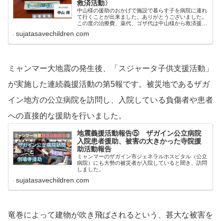
救済活動〉
中山様の援助のおかげで施設で暮らす子を病院に連れ
て行くことが出来ました。ありがとうございました。
この度の治療費、薬代、ゴザ代は中山様から救済援助
で行うことが出来ました。中山様には、以前にも戦闘
sujatasavechildren.com
激しいカヤー州の孤児院施設に食料の援助をして頂い
たことがあります。
ミャンマー大地震の発生後、「スジャータ子供支援活動」
が実施した連続義援活動の第5報です。被災地であるザガ
イン地方の公立病院を訪問し、入院している負傷者や患者
への直接的な援助を行いました。
地震義援活動報告⑤ ザガイン公立病院
入院患者援助、被害の大きかった寺院援
助活動報告
ミャンマーのザガイン市ジェネラルホスピタル（公立
病院）にも大勢の被災者が入院していると聞き、訪問
しました。
sujatasavechildren.com
竜巻によって建物が吹き飛ばされるという、甚大な被害を