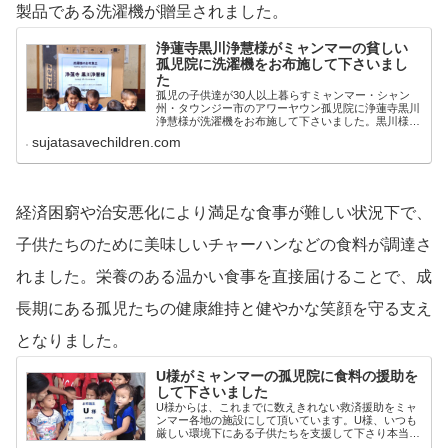
製品である洗濯機が贈呈されました。
浄蓮寺黒川浄慧様がミャンマーの貧しい
孤児院に洗濯機をお布施して下さいまし
た
孤児の子供達が30人以上暮らすミャンマー・シャン
州・タウンジー市のアワーヤウン孤児院に浄蓮寺黒川
浄慧様が洗濯機をお布施して下さいました。黒川様か
らは、これまで数え切れない「慈悲、利他」の援助を
sujatasavechildren.com
ミャンマー各地の施設にいただいております。すでに
多くのギリギリの生活者が黒川様により救われており
ます。
経済困窮や治安悪化により満足な食事が難しい状況下で、
子供たちのために美味しいチャーハンなどの食料が調達さ
れました。栄養のある温かい食事を直接届けることで、成
長期にある孤児たちの健康維持と健やかな笑顔を守る支え
となりました。
U様がミャンマーの孤児院に食料の援助を
して下さいました
U様からは、これまでに数えきれない救済援助をミャ
ンマー各地の施設にして頂いています。U様、いつも
厳しい環境下にある子供たちを支援して下さり本当に
ありがとうございます。