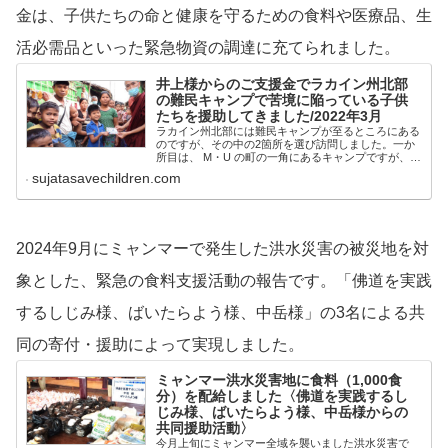
金は、子供たちの命と健康を守るための食料や医療品、生
活必需品といった緊急物資の調達に充てられました。
井上様からのご支援金でラカイン州北部
の難民キャンプで苦境に陥っている子供
たちを援助してきました/2022年3月
ラカイン州北部には難民キャンプが至るところにある
のですが、その中の2箇所を選び訪問しました。一か
所目は、 M・U の町の一角にあるキャンプですが、こ
こが最も貧しく、最も汚いと聞いたので行ってみまし
sujatasavechildren.com
た。難民キャンプの中でも最大規模ということで、
391世帯、1691人の避難民の方々が暮らしています。
2024年9月にミャンマーで発生した洪水災害の被災地を対
象とした、緊急の食料支援活動の報告です。「佛道を実践
するしじみ様、ばいたらよう様、中岳様」の3名による共
同の寄付・援助によって実現しました。
ミャンマー洪水災害地に食料（1,000食
分）を配給しました〈佛道を実践するし
じみ様、ばいたらよう様、中岳様からの
共同援助活動〉
今月上旬にミャンマー全域を襲いました洪水災害で