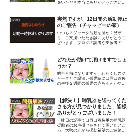
をいただき本当にありがとうございま
す。おかげさまで、10日間の瞑想リト
リートを無事に終えることができまし
た。門が閉ざされ、一切の会話やデジ
突然ですが、12日間の活動停止
未分類
タル機器もない完全な静寂の世界から...
のご報告（チャッピーの家）
いつもスジャータ活動を温かく見守
り、ご支援いただき誠にありがとうご
ざいます。ブログの読者や支援者の皆
様へ、活動一時休止のお知らせです。
この度、7月2日から7月13日まで、10日
間のヴィパッサナー瞑想リトリートに
どなたか助けて頂けますでしょ
未分類
参加することになりました。これ...
うか？
約半月前になりますが、わたくしスジ
ャータとご縁深い孤児院に口唇口蓋裂
の生後２週間の孤児の赤ちゃんがやっ
て参りました。この子は大通りの道端
に放置された状態で発見されました。
スジャータはらだ（原田英次）孤児救
【解決！】哺乳器を送ってくだ
未分類
済活動
さる方が見つかりました、皆様
ありがとうございました！
一昨日の記事で口唇口蓋裂用の哺乳器
援助者のお声掛けをさせて頂いたとこ
ろ、大勢の方から援助希望のご連絡を
頂きました。その中から今回は犬好き