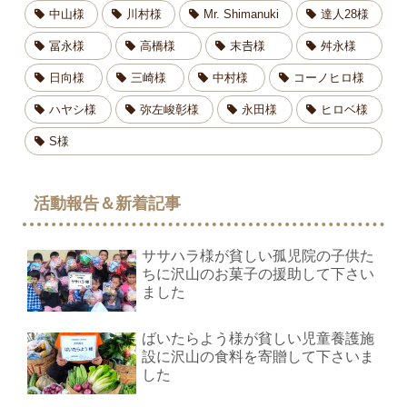
中山様
川村様
Mr. Shimanuki
達人28様
冨永様
高橋様
末𠮷様
舛永様
日向様
三崎様
中村様
コーノヒロ様
ハヤシ様
弥左峻彰様
永田様
ヒロベ様
S様
活動報告＆新着記事
ササハラ様が貧しい孤児院の子供た
ちに沢山のお菓子の援助して下さい
ました
ばいたらよう様が貧しい児童養護施
設に沢山の食料を寄贈して下さいま
した