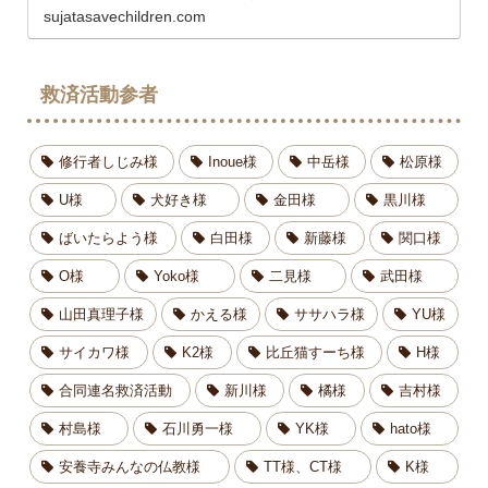
サンスクリット語で「慈善活動、慈悲、利
sujatasavechildren.com
他」というニュアンスの意味になります。ス
ジャータはらだ（原田英次）孤児救済活動
救済活動参者
修行者しじみ様
Inoue様
中岳様
松原様
U様
犬好き様
金田様
黒川様
ばいたらよう様
白田様
新藤様
関口様
O様
Yoko様
二見様
武田様
山田真理子様
かえる様
ササハラ様
YU様
サイカワ様
K2様
比丘猫すーち様
H様
合同連名救済活動
新川様
橘様
吉村様
村島様
石川勇一様
YK様
hato様
安養寺みんなの仏教様
TT様、CT様
K様