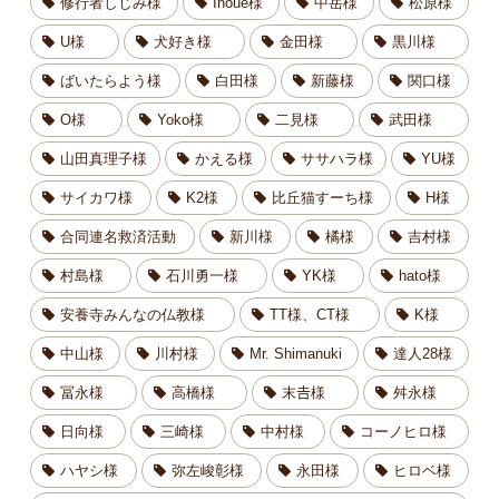
修行者しじみ様
Inoue様
中岳様
松原様
U様
犬好き様
金田様
黒川様
ばいたらよう様
白田様
新藤様
関口様
O様
Yoko様
二見様
武田様
山田真理子様
かえる様
ササハラ様
YU様
サイカワ様
K2様
比丘猫すーち様
H様
合同連名救済活動
新川様
橘様
吉村様
村島様
石川勇一様
YK様
hato様
安養寺みんなの仏教様
TT様、CT様
K様
中山様
川村様
Mr. Shimanuki
達人28様
冨永様
高橋様
末𠮷様
舛永様
日向様
三崎様
中村様
コーノヒロ様
ハヤシ様
弥左峻彰様
永田様
ヒロベ様