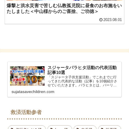
爆撃と洪水災害で苦しむ仏教孤児院に昼食のお布施をい
たしました＜中山様からのご喜捨、ご功徳＞
2023.08.01
スジャータパラヒタ活動の代表活動
記事10選
「スジャータ子供支援活動」でこれまでに行
ってきた代表的な活動（記事）を10個紹介さ
せていただきます。パラヒタとは、パーリ語,
サンスクリット語で「慈善活動、慈悲、利
sujatasavechildren.com
他」というニュアンスの意味になります。ス
ジャータはらだ（原田英次）孤児救済活動
救済活動参者