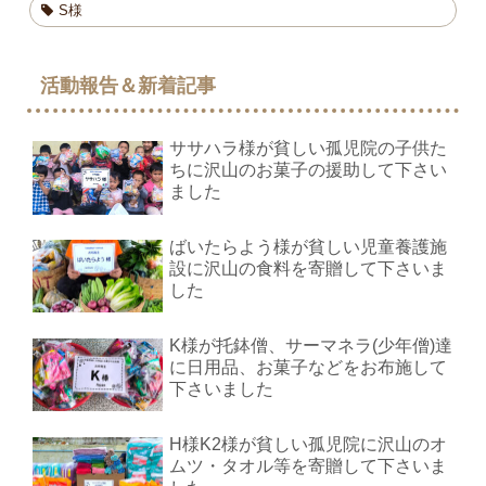
S様
活動報告＆新着記事
ササハラ様が貧しい孤児院の子供た
ちに沢山のお菓子の援助して下さい
ました
ばいたらよう様が貧しい児童養護施
設に沢山の食料を寄贈して下さいま
した
K様が托鉢僧、サーマネラ(少年僧)達
に日用品、お菓子などをお布施して
下さいました
H様K2様が貧しい孤児院に沢山のオ
ムツ・タオル等を寄贈して下さいま