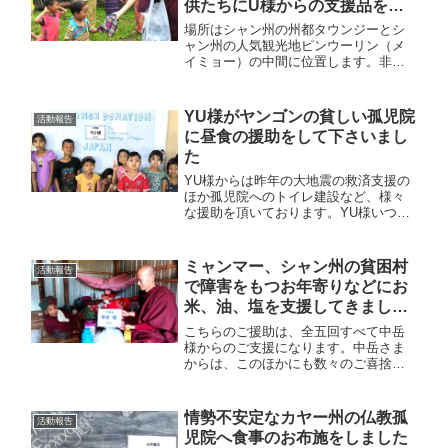
供たちにU様からの支援品を配
布してきました
場所はシャン州の州都タウンジーとシ
ャン州の人気観光地ピンウーリン（メ
イミョー）の中間に位置します。非常
にローカルな地方で、このあたり一帯
で暮らす90％の人々の生活の糧は農業
です。道すがら出会った牛飼いの少年
YU様がヤンゴンの貧しい孤児院
活動報告
に受け取っていただきました。思いが
に昼食の援助をして下さいまし
けないことに驚きつつも大変に喜んで
た
もらえました。
YU様からは昨年の大地震の救済支援の
ほか孤児院へのトイレ建設など、様々
な援助を頂いております。YU様いつも
本当にありがとうございます。
ミャンマー、シャン州の貧困村
活動報告
で障害をもつお年寄りなどにお
米、油、塩を支援してきました4
回目＜中岳様によるご支援＞
こちらのご援助は、全五回すべて中岳
様からのご支援になります。中岳さま
からは、このほかにも数々のご喜捨を
これまでにいただいております。ロン
ヘー村の名前の由来は、パオ族の言葉
で「大きな船」を意味します。昔々、
情勢不安定なカヤー州の仏教孤
活動報告
内戦がおおかった時代、ある家族が三
児院へ食事のお布施をしました
方を山に囲まれ要塞のようなこの地を