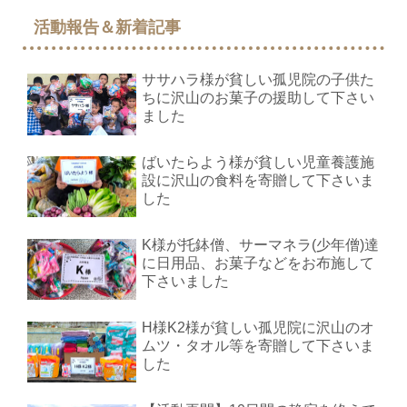
活動報告＆新着記事
ササハラ様が貧しい孤児院の子供た
ちに沢山のお菓子の援助して下さい
ました
ばいたらよう様が貧しい児童養護施
設に沢山の食料を寄贈して下さいま
した
K様が托鉢僧、サーマネラ(少年僧)達
に日用品、お菓子などをお布施して
下さいました
H様K2様が貧しい孤児院に沢山のオ
ムツ・タオル等を寄贈して下さいま
した