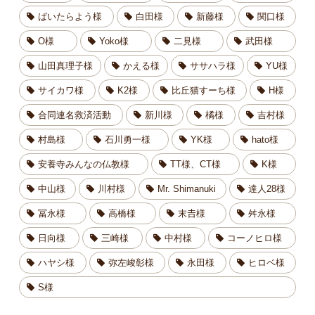
ばいたらよう様
白田様
新藤様
関口様
O様
Yoko様
二見様
武田様
山田真理子様
かえる様
ササハラ様
YU様
サイカワ様
K2様
比丘猫すーち様
H様
合同連名救済活動
新川様
橘様
吉村様
村島様
石川勇一様
YK様
hato様
安養寺みんなの仏教様
TT様、CT様
K様
中山様
川村様
Mr. Shimanuki
達人28様
冨永様
高橋様
末𠮷様
舛永様
日向様
三崎様
中村様
コーノヒロ様
ハヤシ様
弥左峻彰様
永田様
ヒロベ様
S様