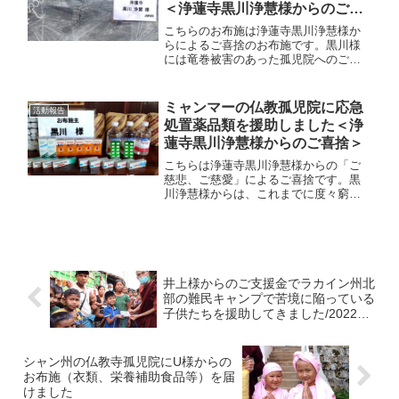
＜浄蓮寺黒川浄慧様からのご喜
発見しました。
捨＞
こちらのお布施は浄蓮寺黒川浄慧様か
らによるご喜捨のお布施です。黒川様
には竜巻被害のあった孤児院へのご支
援もいただいております。大変に困窮
している孤児院ですので今日のような
ご喜捨は本当に貴重で有難いものとな
ミャンマーの仏教孤児院に応急
活動報告
ります。黒川様のご温情に深く感謝い
処置薬品類を援助しました＜浄
たします。
蓮寺黒川浄慧様からのご喜捨＞
こちらは浄蓮寺黒川浄慧様からの「ご
慈悲、ご慈愛」によるご喜捨です。黒
川浄慧様からは、これまでに度々窮地
に立たされていた孤児院を助けて頂き
ました。この度も黒川浄慧様からの菩
薩心により沢山の子供たちが助けらま
した。関係者に代わりまして厚くお礼
を申し上げます。
井上様からのご支援金でラカイン州北
部の難民キャンプで苦境に陥っている
子供たちを援助してきました/2022年
3月
シャン州の仏教寺孤児院にU様からの
お布施（衣類、栄養補助食品等）を届
けました