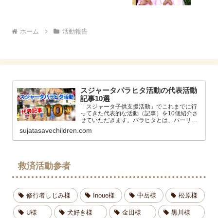
ホーム
活動報告
スジャータパラヒタ活動の代表活動
記事10選
「スジャータ子供支援活動」でこれまでに行
ってきた代表的な活動（記事）を10個紹介さ
せていただきます。パラヒタとは、パーリ語,
サンスクリット語で「慈善活動、慈悲、利
sujatasavechildren.com
他」というニュアンスの意味になります。ス
ジャータはらだ（原田英次）孤児救済活動
救済活動参者
修行者しじみ様
Inoue様
中岳様
松原様
U様
犬好き様
金田様
黒川様