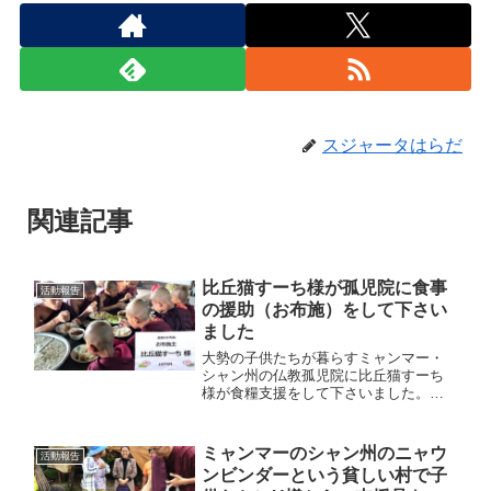
スジャータはらだ
関連記事
比丘猫すーち様が孤児院に食事
活動報告
の援助（お布施）をして下さい
ました
大勢の子供たちが暮らすミャンマー・
シャン州の仏教孤児院に比丘猫すーち
様が食糧支援をして下さいました。出
家している子供たち（沙弥）もおいし
くいただくことが出来ました。
ミャンマーのシャン州のニャウ
活動報告
ンビンダーという貧しい村で子