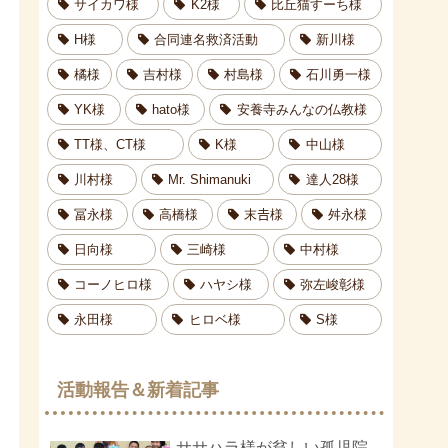
サイカワ様
K2様
比丘猫すーち様
H様
合同連名救済活動
新川様
橘様
吉村様
村島様
石川勇一様
YK様
hato様
安養寺みんなの仏教様
TT様、CT様
K様
中山様
川村様
Mr. Shimanuki
達人28様
冨永様
高橋様
末𠮷様
舛永様
日向様
三崎様
中村様
コーノヒロ様
ハヤシ様
弥左峻彰様
永田様
ヒロベ様
S様
活動報告＆新着記事
ササハラ様が貧しい孤児院