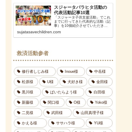
スジャータパラヒタ活動の
代表活動記事10選
「スジャータ子供支援活動」でこれ
までに行ってきた代表的な活動（記
事）を10個紹介させていただきま
す。パラヒタとは、パーリ語,サン
sujatasavechildren.com
スクリット語で「慈善活動、慈悲、
利他」というニュアンスの意味にな
ります。スジャータはらだ（原田英
次）孤児救済活動
救済活動参者
修行者しじみ様
Inoue様
中岳様
松原様
U様
犬好き様
金田様
黒川様
ばいたらよう様
白田様
新藤様
関口様
O様
Yoko様
二見様
武田様
山田真理子様
かえる様
ササハラ様
YU様