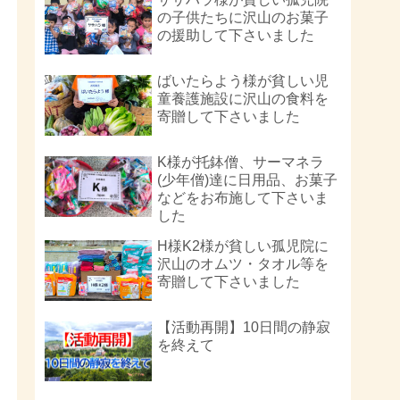
の子供たちに沢山のお菓子
の援助して下さいました
ばいたらよう様が貧しい児
童養護施設に沢山の食料を
寄贈して下さいました
K様が托鉢僧、サーマネラ
(少年僧)達に日用品、お菓子
などをお布施して下さいま
した
H様K2様が貧しい孤児院に
沢山のオムツ・タオル等を
寄贈して下さいました
【活動再開】10日間の静寂
を終えて